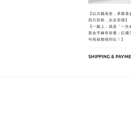
【以古錢為形，承載者
四方皆順，步步安穩】
【一戴上，就是「一生
黃金手鍊有份量；紅繩
句祝福都很到位！】
SHIPPING & PAYM