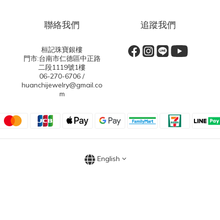
聯絡我們
追蹤我們
桓記珠寶銀樓
門市:台南市仁德區中正路
二段1119號1樓
06-270-6706 /
huanchijewelry@gmail.co
m
English