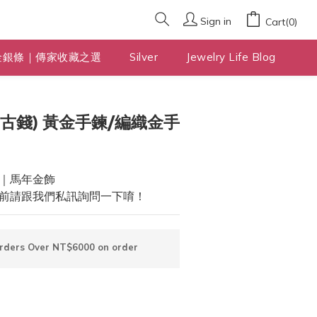
Sign in
Cart(0)
金銀條｜傳家收藏之選
Silver
Jewelry Life Blog
BUY NOW
古錢) 黃金手鍊/編織金手
｜馬年金飾
前請跟我們私訊詢問一下唷！
Orders Over NT$6000 on order