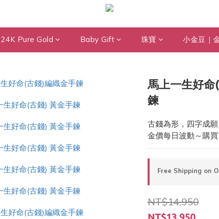
24K Pure Gold
Baby Gift
珠寶
小金豆｜
馬上一生好命(
鍊
古錢為形，四字成願
金價每日波動～購買
Free Shipping on 
NT$14,950
NT$13,950