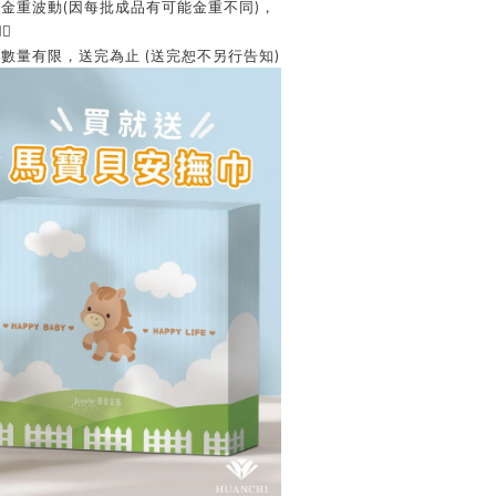
金重波動(因每批成品有可能金重不同)，

數量有限，送完為止 (送完恕不另行告知)