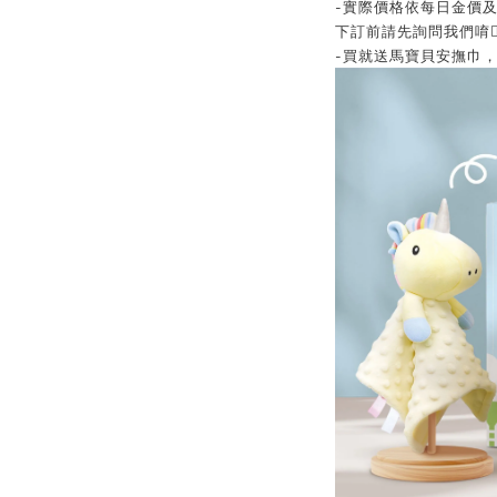
-實際價格依每日金價及
下訂前請先詢問我們唷👍
-買就送馬寶貝安撫巾，