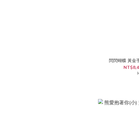
閃閃蝴蝶 黃金
NT$8,4