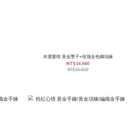
幸運愛情 黃金墜子+玫瑰金色鋼項鍊
NT$14,560
NT$15,600