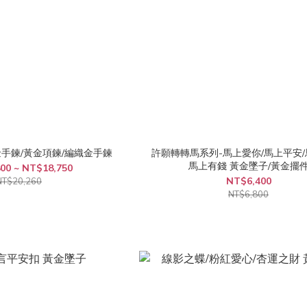
金手鍊/黃金項鍊/編織金手鍊
許願轉轉馬系列-馬上愛你/馬上平安/
馬上有錢 黃金墜子/黃金擺
00 ~ NT$18,750
NT$6,400
NT$20,260
NT$6,800