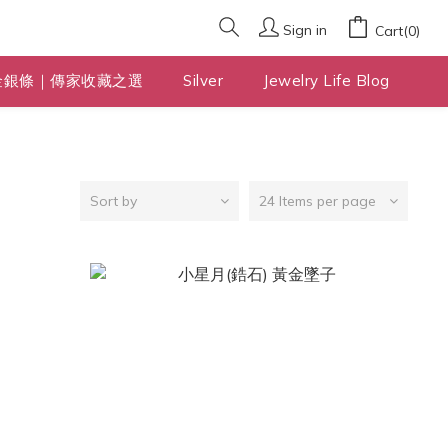
Sign in
Cart(0)
金銀條｜傳家收藏之選
Silver
Jewelry Life Blog
Sort by
24 Items per page