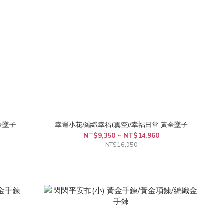
金墜子
幸運小花/編織幸福(簍空)/幸福日常 黃金墜子
NT$9,350 ~ NT$14,960
NT$16,050