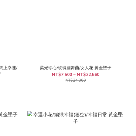
馬上幸運/
柔光珍心/玫瑰圓舞曲/女人花 黃金墜子
件
NT$7,500 ~ NT$22,560
NT$24,380