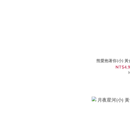
熊愛抱著你(小) 
NT$4,9