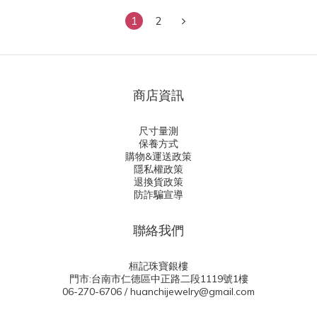
1
2
商店資訊
尺寸量測
保養方式
購物&運送政策
隱私權政策
退換貨政策
防詐騙宣導
聯絡我們
桓記珠寶銀樓
門市:台南市仁德區中正路二段1119號1樓
06-270-6706 / huanchijewelry@gmail.com