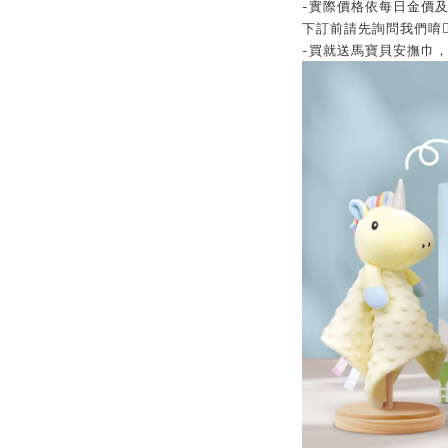
-實際價格依每日金價及
下訂前請先詢問我們唷👍
-買就送馬寶貝安撫巾，