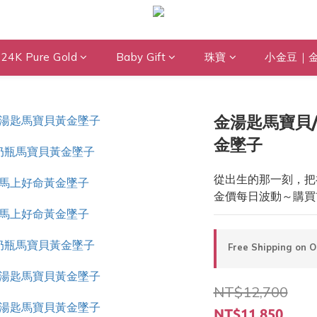
24K Pure Gold
Baby Gift
珠寶
小金豆｜
金湯匙馬寶貝/
金墜子
從出生的那一刻，把
金價每日波動～購買
Free Shipping on 
NT$12,700
NT$11,850