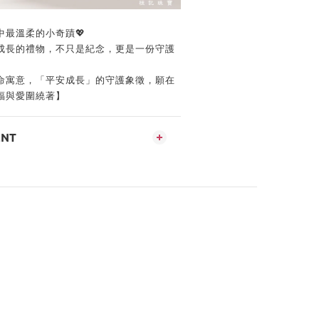
最溫柔的小奇蹟💖
成長的禮物，不只是紀念，更是一份守護
命寓意，「平安成長」的守護象徵，願在
福與愛圍繞著】
ENT