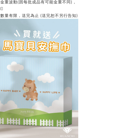
金重波動(因每批成品有可能金重不同)，

數量有限，送完為止 (送完恕不另行告知)