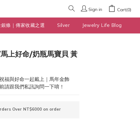
Sign in
Cart(0)
金銀條｜傳家收藏之選
Silver
Jewelry Life Blog
BUY NOW
馬上好命/奶瓶馬寶貝 黃
祝福與好命一起戴上｜馬年金飾
前請跟我們私訊詢問一下唷！
Orders Over NT$6000 on order