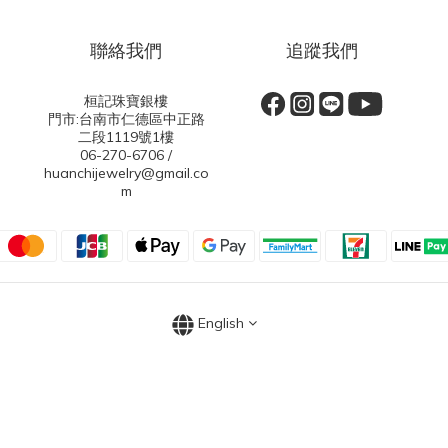
聯絡我們
追蹤我們
桓記珠寶銀樓
門市:台南市仁德區中正路
二段1119號1樓
06-270-6706 /
huanchijewelry@gmail.co
m
English