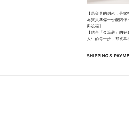
【馬寶貝的到來，是家中
為寶貝準備一份能陪伴
與祝福】
【結合「金湯匙」的好
人生的每一步，都被幸
SHIPPING & PAYM