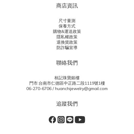
商店資訊
尺寸量測
保養方式
購物&運送政策
隱私權政策
退換貨政策
防詐騙宣導
聯絡我們
桓記珠寶銀樓
門市:台南市仁德區中正路二段1119號1樓
06-270-6706 / huanchijewelry@gmail.com
追蹤我們