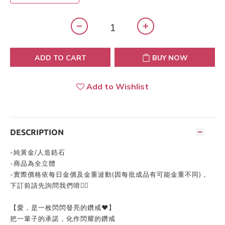
ADD TO CART
BUY NOW
Add to Wishlist
DESCRIPTION
-
純黃金/人造鋯石
-
商品為全立體
-
實際價格依每日金價及金重波動
(
因每批成品有可能金重不同
)
，
下訂前請先詢問我們唷👍🏻
【愛，是一枚閃閃發亮的鑽戒❤️】
把一輩子的承諾，化作閃耀的鑽戒