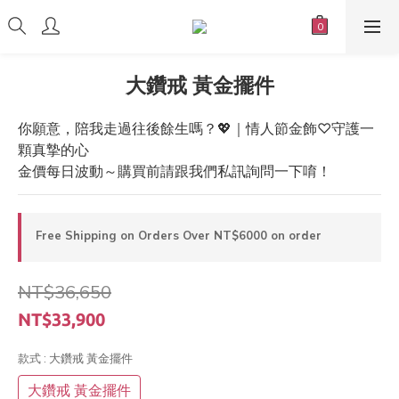
大鑽戒 黃金擺件
你願意，陪我走過往後餘生嗎？💖｜情人節金飾♡守護一
顆真摯的心
金價每日波動～購買前請跟我們私訊詢問一下唷！
Free Shipping on Orders Over NT$6000 on order
NT$36,650
NT$33,900
款式
: 大鑽戒 黃金擺件
大鑽戒 黃金擺件