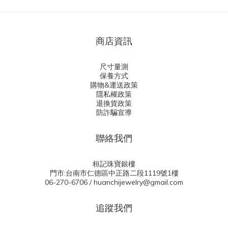
商店資訊
尺寸量測
保養方式
購物&運送政策
隱私權政策
退換貨政策
防詐騙宣導
聯絡我們
桓記珠寶銀樓
門市:台南市仁德區中正路二段1119號1樓
06-270-6706 / huanchijewelry@gmail.com
追蹤我們