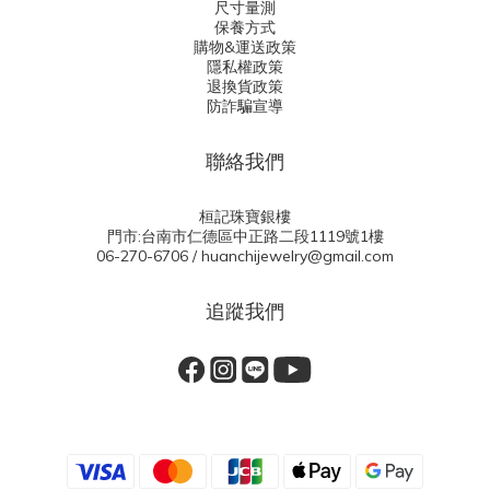
尺寸量測
保養方式
購物&運送政策
隱私權政策
退換貨政策
防詐騙宣導
聯絡我們
桓記珠寶銀樓
門市:台南市仁德區中正路二段1119號1樓
06-270-6706 / huanchijewelry@gmail.com
追蹤我們