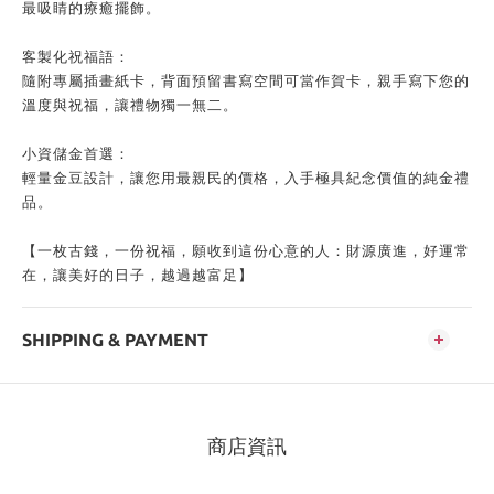
最吸睛的療癒擺飾。
客製化祝福語：
隨附專屬插畫紙卡，背面預留書寫空間可當作賀卡，親手寫下您的
溫度與祝福，讓禮物獨一無二。
小資儲金首選：
輕量金豆設計，讓您用最親民的價格，入手極具紀念價值的純金禮
品。
【一枚古錢，一份祝福，願收到這份心意的人：財源廣進，好運常
在，讓美好的日子，越過越富足】
SHIPPING & PAYMENT
商店資訊