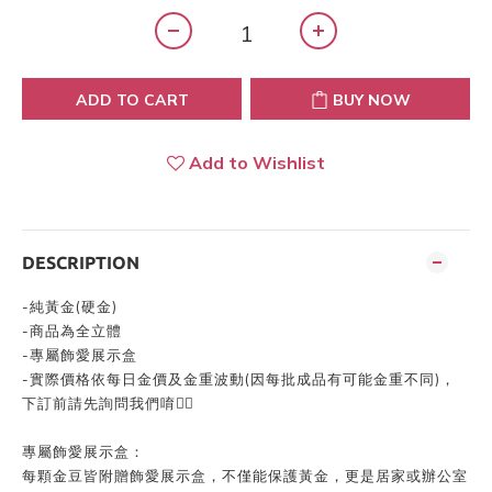
ADD TO CART
BUY NOW
Add to Wishlist
DESCRIPTION
-純黃金(硬金)
-商品為全立體
-專屬飾愛展示盒
-實際價格依每日金價及金重波動(因每批成品有可能金重不同)，
下訂前請先詢問我們唷👍🏻
專屬飾愛展示盒：
每顆金豆皆附贈飾愛展示盒，不僅能保護黃金，更是居家或辦公室