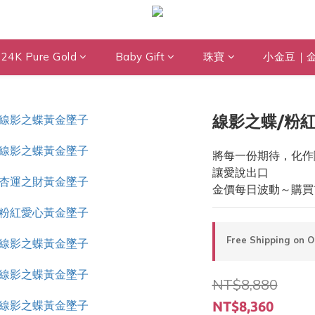
24K Pure Gold
Baby Gift
珠寶
小金豆｜
線影之蝶/粉紅
將每一份期待，化作
讓愛說出口
金價每日波動～購買
Free Shipping on 
NT$8,880
NT$8,360