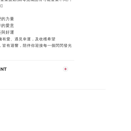

變的力量
粹的愛意
盛與好運
擁有愛、遇見幸運，及收穫希望
，皆有迴響，陪伴你迎接每一個閃閃發光
ENT