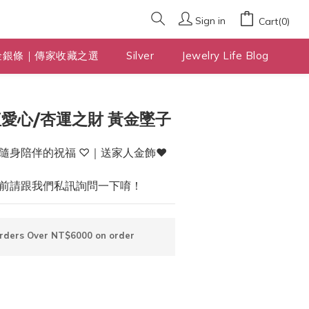
Sign in
Cart(0)
金銀條｜傳家收藏之選
Silver
Jewelry Life Blog
BUY NOW
愛心/杏運之財 黃金墜子
隨身陪伴的祝福 ♡｜送家人金飾❤️
前請跟我們私訊詢問一下唷！
Orders Over NT$6000 on order