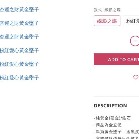
款式
: 線影之蝶
線影之蝶
粉紅
ADD TO CAR
DESCRIPTION
-
純黃金
(
硬金
)/鋯石
-
商品為全立體
-
單買黃金墜子，送黑
-
實際價格依每日金價