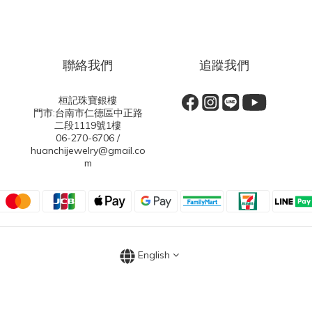
聯絡我們
追蹤我們
桓記珠寶銀樓
門市:台南市仁德區中正路
二段1119號1樓
06-270-6706 /
huanchijewelry@gmail.co
m
English