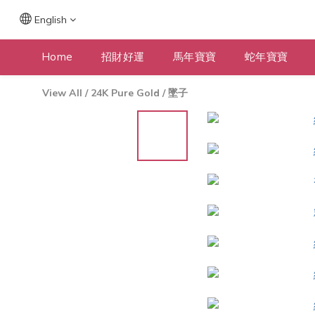
English
Home
招財好運
馬年寶寶
蛇年寶寶
View All
/
24K Pure Gold
/
墜子