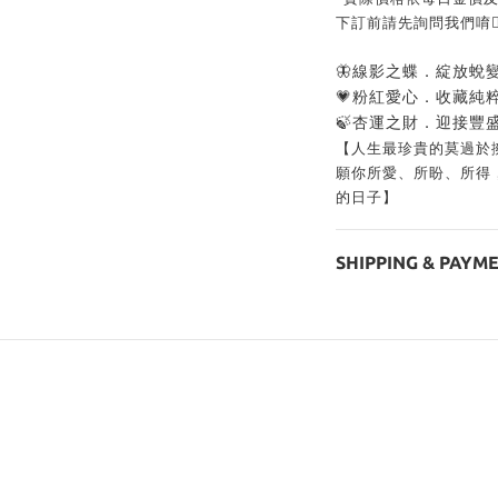
下訂前請先詢問我們唷👍
🦋線影之蝶．綻放蛻
💗粉紅愛心．收藏純
🍃杏運之財．迎接豐
【人生最珍貴的莫過於
願你所愛、所盼、所得
的日子】
SHIPPING & PAYM