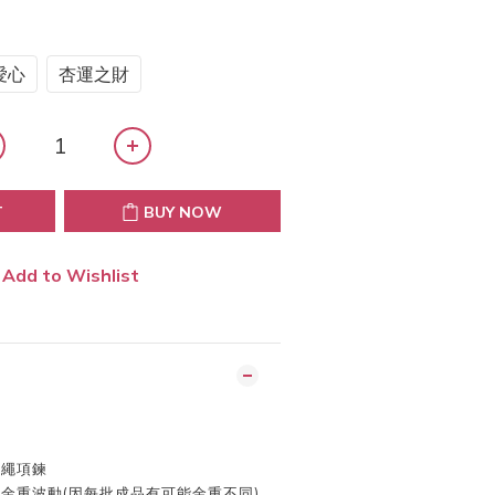
愛心
杏運之財
T
BUY NOW
Add to Wishlist
皮繩項鍊
及金重波動
(
因每批成品有可能金重不同
)
，