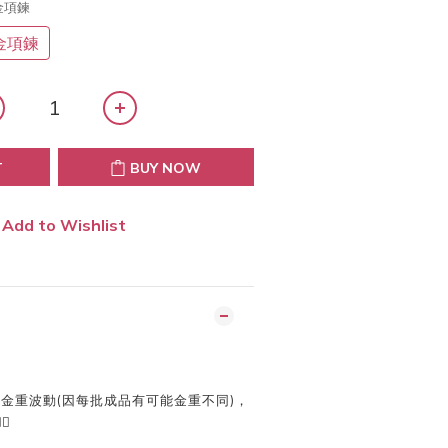
黃金項鍊
金項鍊
T
BUY NOW
Add to Wishlist
及金重波動
(
因每批成品有可能金重不同
)
，
