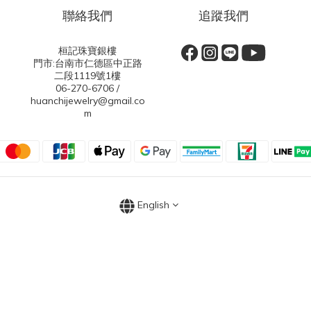
聯絡我們
追蹤我們
桓記珠寶銀樓
門市:台南市仁德區中正路
二段1119號1樓
06-270-6706 /
huanchijewelry@gmail.co
m
English