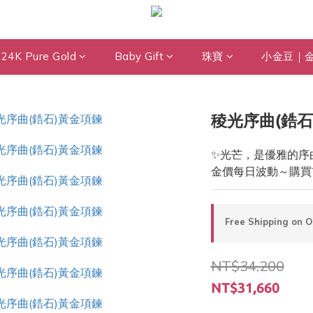
24K Pure Gold
Baby Gift
珠寶
小金豆｜
稜光序曲(鋯石
✨光芒，是優雅的序
金價每日波動～購買
Free Shipping on 
NT$34,200
NT$31,660