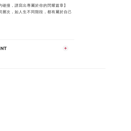
的碰撞，譜寫出專屬於你的閃耀篇章】
同層次，如人生不同階段，都有屬於自己
ENT