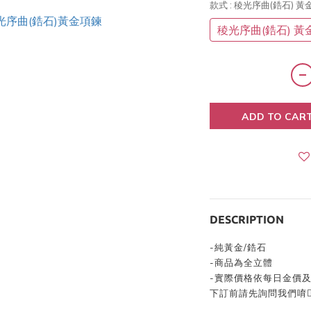
款式
: 稜光序曲(鋯石) 
稜光序曲(鋯石) 黃
ADD TO CAR
DESCRIPTION
-
純黃金/鋯石
-
商品為全立體
-
實際價格依每日金價
下訂前請先詢問我們唷👍