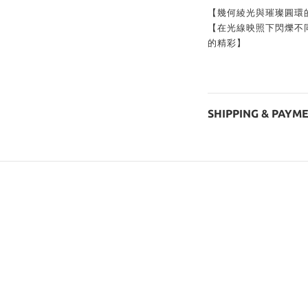
【幾何綾光與璀璨圓環
【在光線映照下閃爍不
的精彩】
SHIPPING & PAYM