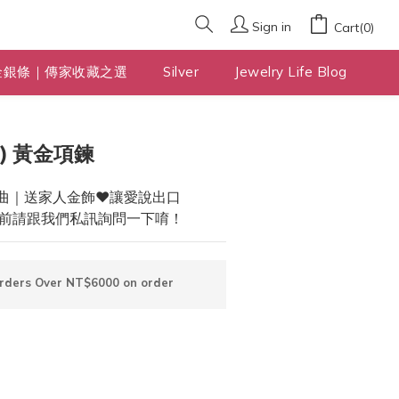
Sign in
Cart(0)
金銀條｜傳家收藏之選
Silver
Jewelry Life Blog
BUY NOW
) 黃金項鍊
曲｜送家人金飾❤️讓愛說出口
前請跟我們私訊詢問一下唷！
Orders Over NT$6000 on order