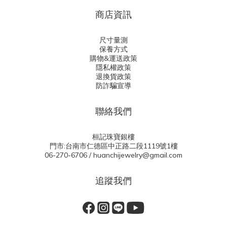
商店資訊
尺寸量測
保養方式
購物&運送政策
隱私權政策
退換貨政策
防詐騙宣導
聯絡我們
桓記珠寶銀樓
門市:台南市仁德區中正路二段1119號1樓
06-270-6706 / huanchijewelry@gmail.com
追蹤我們