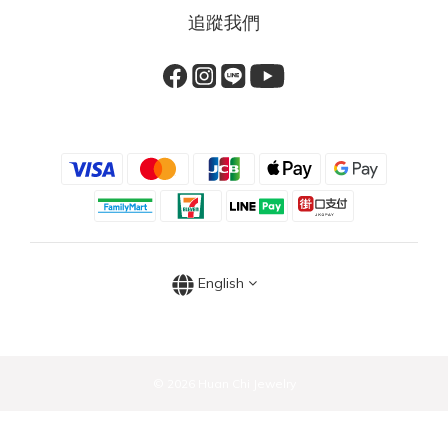
追蹤我們
English
© 2026 Huan Chi Jewelry
BUY NOW