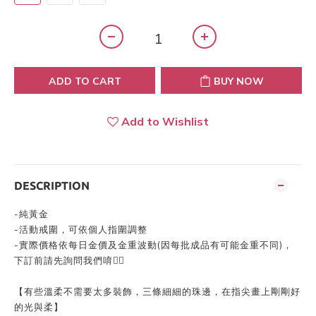
ADD TO CART
BUY NOW
Add to Wishlist
DESCRIPTION
-
純黃金
-
活動戒圍，可依個人指圍調整
-
實際價格依每日金價及金重波動
(
因每批成品有可能金重不同
)
，
下訂前請先詢問我們唷👍🏻
【有些溫柔不需要太多裝飾，三條細細的珠邊，在指尖畫上剛剛好
的光與柔】