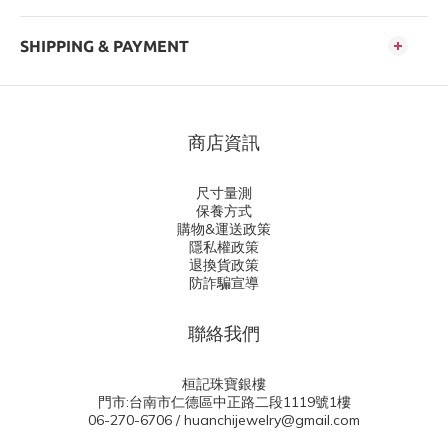
SHIPPING & PAYMENT
商店資訊
尺寸量測
保養方式
購物&運送政策
隱私權政策
退換貨政策
防詐騙宣導
聯絡我們
桓記珠寶銀樓
門市:台南市仁德區中正路二段1119號1樓
06-270-6706 / huanchijewelry@gmail.com