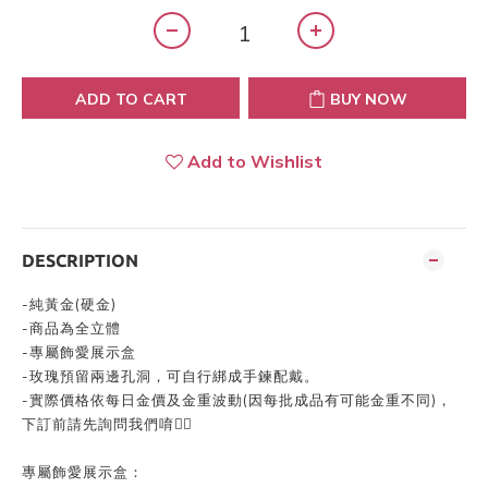
ADD TO CART
BUY NOW
Add to Wishlist
DESCRIPTION
-純黃金(硬金)
-商品為全立體
-專屬飾愛展示盒
-玫瑰預留兩邊孔洞，可自行綁成手鍊配戴。
-實際價格依每日金價及金重波動(因每批成品有可能金重不同)，
下訂前請先詢問我們唷👍🏻
專屬飾愛展示盒：