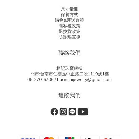
尺寸量測
保養方式
購物&運送政策
隱私權政策
退換貨政策
防詐騙宣導
聯絡我們
桓記珠寶銀樓
門市:台南市仁德區中正路二段1119號1樓
06-270-6706 / huanchijewelry@gmail.com
追蹤我們