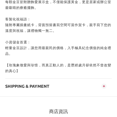
每顆金豆皆附贈飾愛展示盒，不僅能保護黃金，更是居家或辦公室
最吸睛的療癒擺飾。
客製化祝福語：
隨附專屬插畫紙卡，背面預留書寫空間可當作賀卡，親手寫下您的
溫度與祝福，讓禮物獨一無二。
小資儲金首選：
輕量金豆設計，讓您用最親民的價格，入手極具紀念價值的純金禮
品。
【玫瑰象徵愛與珍惜，而真正動人的，是歷經歲月卻依然不曾改變
的真心】
SHIPPING & PAYMENT
商店資訊