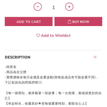
ADD TO CART
BUY NOW
Add to Wishlist
DESCRIPTION
-
純黃金
-
商品為全立體
-
實際價格依每日金價及金重波動
(
因每批成品有可能金重不同
)
，
下訂前請先詢問我們唷👍🏻
【每一個環扣，都承載著一段故事；每一次相遇，都成就更好的自
己】
【串起時光，收藏美好🌟把每個重要時刻，都留在心上】