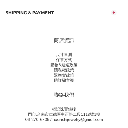
SHIPPING & PAYMENT
商店資訊
尺寸量測
保養方式
購物&運送政策
隱私權政策
退換貨政策
防詐騙宣導
聯絡我們
桓記珠寶銀樓
門市:台南市仁德區中正路二段1119號1樓
06-270-6706 / huanchijewelry@gmail.com