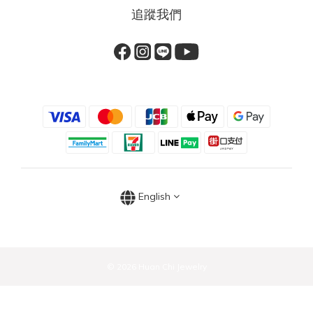
追蹤我們
English
© 2026 Huan Chi Jewelry
BUY NOW