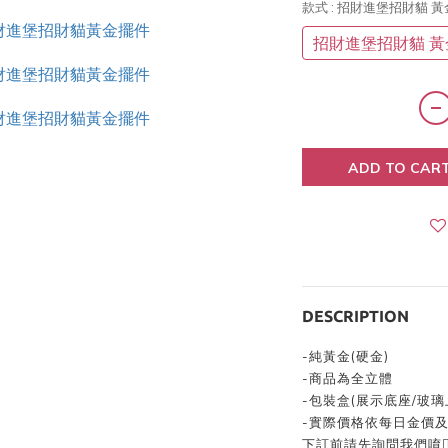
款式
: 招財進堡招財貓 
招財進堡招財貓 黃
ADD TO CAR
DESCRIPTION
-純黃金(硬金)
-商品為全立體
-包裝盒(展示底座/玻璃
-實際價格依每日金價及
下訂前請先詢問我們唷👍