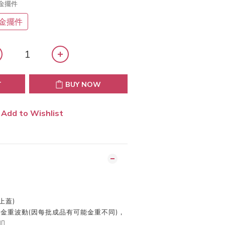
黃金擺件
金擺件
T
BUY NOW
Add to Wishlist
上蓋)
金重波動(因每批成品有可能金重不同)，
