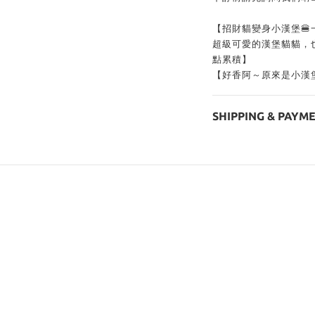
【招財貓變身小漢堡🍔
超級可愛的漢堡貓貓，
點累積】
【好香阿～原來是小漢堡
SHIPPING & PAYM