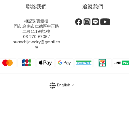
聯絡我們
追蹤我們
桓記珠寶銀樓
門市:台南市仁德區中正路
二段1119號1樓
06-270-6706 /
huanchijewelry@gmail.co
m
English