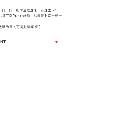
一口一口，把財運吃進來，存進去 ♡
也是可愛的小存錢筒，默默把財富一點一
呀😳香的可是財氣呢 😜】
ENT