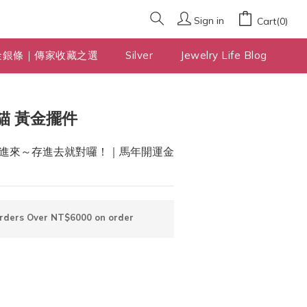
Sign in
Cart(0)
金銀條｜傳家收藏之選
Silver
Jewelry Life Blog
BUY NOW
貓 黃金擺件
進來～存進去就對囉！｜馬年開運金
Orders Over NT$6000 on order