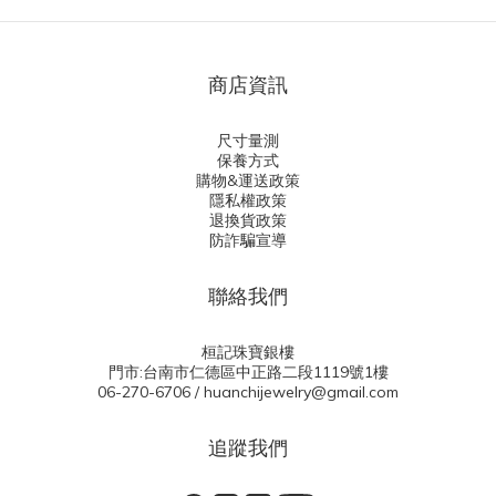
商店資訊
尺寸量測
保養方式
購物&運送政策
隱私權政策
退換貨政策
防詐騙宣導
聯絡我們
桓記珠寶銀樓
門市:台南市仁德區中正路二段1119號1樓
06-270-6706 / huanchijewelry@gmail.com
追蹤我們