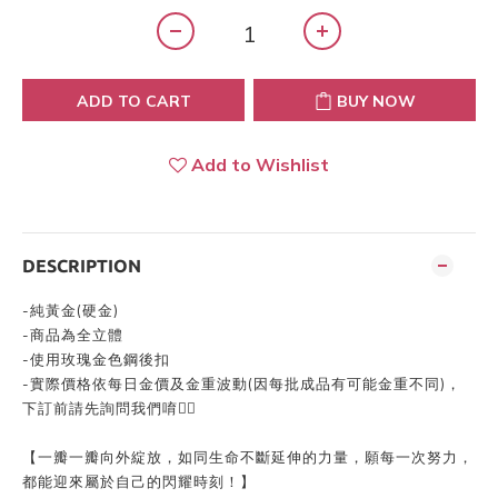
ADD TO CART
BUY NOW
Add to Wishlist
DESCRIPTION
-純黃金(硬金)
-商品為全立體
-使用玫瑰金色鋼後扣
-實際價格依每日金價及金重波動(因每批成品有可能金重不同)，
下訂前請先詢問我們唷👍🏻
【一瓣一瓣向外綻放，如同生命不斷延伸的力量，願每一次努力，
都能迎來屬於自己的閃耀時刻！】