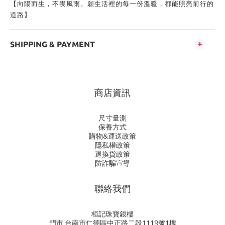
【向陽而生，不畏風雨。願生活裡的每一份溫暖，都能照亮前行的
道路】
SHIPPING & PAYMENT
商店資訊
尺寸量測
保養方式
購物&運送政策
隱私權政策
退換貨政策
防詐騙宣導
聯絡我們
桓記珠寶銀樓
門市:台南市仁德區中正路二段1119號1樓