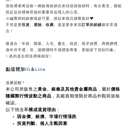
當收禮者將這枚一兩銀塊收納在床頭或保險箱時，每次看見，都能
想起這份禮物背後的重量與送禮人的心意。
小編覺得純銀條塊超可愛，摸起來很沉感覺真好❤️
不管是要
投資
、
避險
、
收藏
、還是要拿來當
訂單的紙鎮
都非常適
合！
最適合「年節、開幕、入宅、慶生、祝賀、尾牙抽獎、商務贈禮、
過年伴手禮」等，讓贈禮時不僅體面專業，更能留下深刻印象。
✨真的是自用送禮兩相宜✨
點這裡加
IG
＆
Line
溫馨提醒＊
本公司所販售之
黃金、銀條及其他貴金屬商品
，屬於
價格
隨國際行情波動之商品
，其鑑賞期僅限於商品外觀與規格
確認。
以下情況
不構成退貨理由
：
因金價、銀價、市場行情漲跌
投資判斷、個人主觀因素