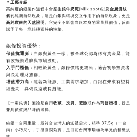
＊工藝介紹
高純度的銀製作過程中會產生
銀牛奶斑
(Milk spot)以及
金屬流紋
氣孔
純屬自然現象，這是白銀與環境交互作用下的自然現象，更是
高純度銀的天然證明
。它完全不影響白銀本身的重量與價值，反而
賦予了每一塊銀磚獨特的性格。
銀條投資優勢：
保值抗通膨
：
白銀與黃金一樣，被全球公認為稀有貴金屬，能
有效抵禦通膨與市場波動。
入手門檻低
：
相較於黃金，銀條價格更親民，適合初學投資者
與長期理財族群。
增值潛力高
：
隨著新能源、工業需求增加，白銀在未來有望持
續走高，具備長遠成長潛能。
【一兩銀塊】無論是自用
收藏、投資、避險
或作為
商務贈禮
，皆是
兼具價值與品味的選擇。
純銀一台兩重量，最符合台灣人的送禮需求，精準 37.5g（一台
兩）小巧尺寸，手感圓潤紮實，是目前台灣市場極為罕見的精緻規
格。