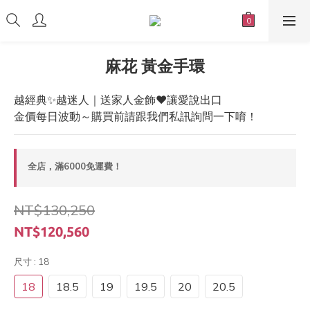
麻花 黃金手環
越經典✨越迷人｜送家人金飾❤️讓愛說出口
金價每日波動～購買前請跟我們私訊詢問一下唷！
全店，滿6000免運費！
NT$130,250
NT$120,560
尺寸
: 18
18
18.5
19
19.5
20
20.5