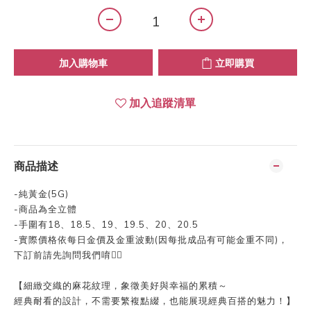
加入購物車
立即購買
加入追蹤清單
商品描述
-
純黃金
(
5G
)
-
商品為全立體
-手圍有18、18.5、19、19.5、20、20.5
-
實際價格依每日金價及金重波動
(
因每批成品有可能金重不同
)
，
下訂前請先詢問我們唷👍🏻
【細緻交織的麻花紋理，象徵美好與幸福的累積～
經典耐看的設計，不需要繁複點綴，也能展現經典百搭的魅力！】