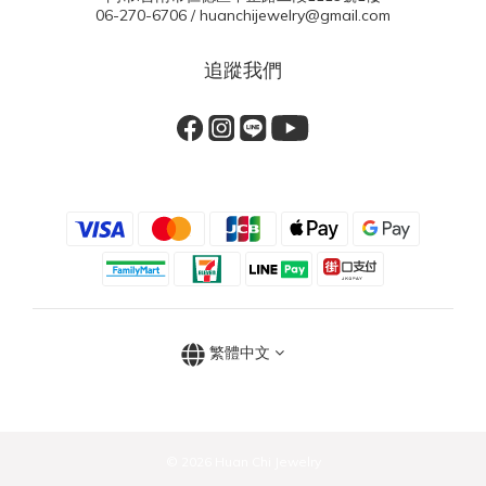
06-270-6706 / huanchijewelry@gmail.com
追蹤我們
繁體中文
© 2026 Huan Chi Jewelry