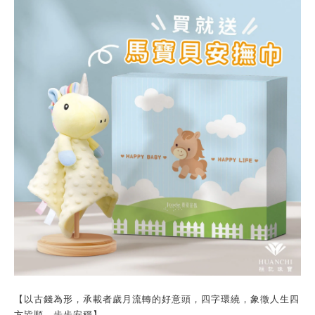
【以古錢為形，承載者歲月流轉的好意頭，四字環繞，象徵人生四
方皆順，步步安穩】