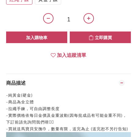
加入購物車
立即購買
加入追蹤清單
商品描述
-純黃金(硬金)
-商品為全立體
-拉繩手鍊，可自由調整長度
-實際價格依每日金價及金重波動(因每批成品有可能金重不同)，
下訂前請先詢問我們唷👍🏻
-買就送馬寶貝安撫巾，數量有限，送完為止 (送完恕不另行告知)