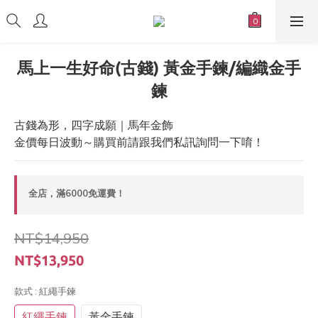
馬上一生好命(古錢) 黃金手鍊/編織金手
鍊
古錢為形，四字成願｜馬年金飾
金價每日波動～購買前請跟我們私訊詢問一下唷！
全店，滿6000免運費！
NT$14,950
NT$13,950
款式
: 紅繩手鍊
紅繩手鍊
黃金手鍊