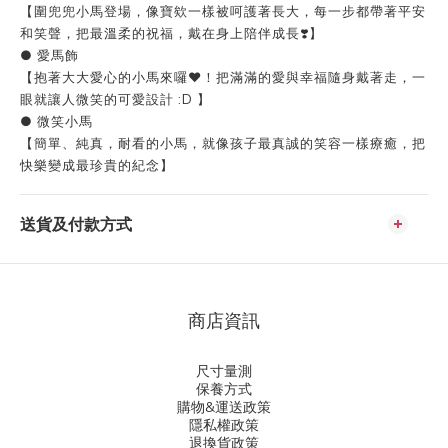
【圍兜兜小馬登場，像寶欸一樣被呵護著長大，每一步都帶著平安
和笑聲，把最溫柔的祝福，戴在身上陪伴成長❣️】
● 愛馬飾
【抱著大大愛心的小馬來囉❤️！把滿滿的愛與幸福隨身戴著走，一
眼就讓人微笑的可愛設計 :D 】
● 微笑小馬
【簡單、純真，耐看的小馬，就像孩子最真誠的笑容一樣療癒，把
快樂變成最珍貴的紀念】
送貨及付款方式
商店資訊
尺寸量測
保養方式
購物&運送政策
隱私權政策
退換貨政策