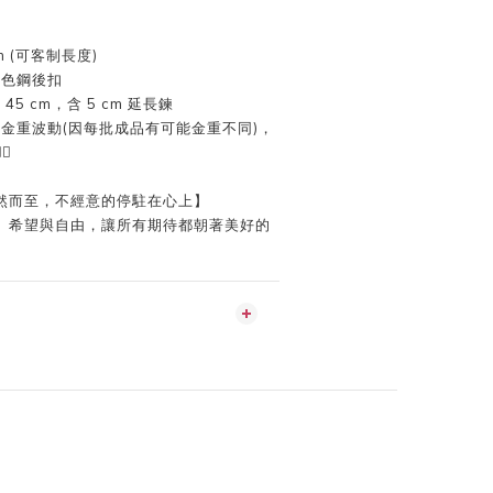
m (可客制長度)
金色鋼後扣
5 cm，含 5 cm 延長鍊
金重波動(因每批成品有可能金重不同)，

然而至，不經意的停駐在心上】
、希望與自由，讓所有期待都朝著美好的