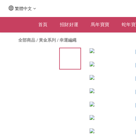
繁體中文
首頁
招財好運
馬年寶寶
蛇年寶
全部商品
/
黃金系列
/
幸運編繩