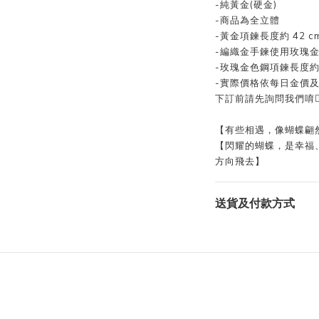
-純黃金(硬金)
-商品為全立體
-黃金項鍊長度約 42 c
-編織金手鍊使用玫瑰
-玫瑰金色鋼項鍊長度約 4
-實際價格依每日金價及
下訂前請先詢問我們唷👍
【有些相遇，像蝴蝶翩
【閃耀的蝴蝶，是幸福
方向飛去】
送貨及付款方式