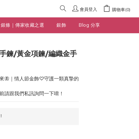
會員登入
購物車(0)
金銀條｜傳家收藏之選
銀飾
Blog 分享
立即購買
手鍊/黃金項鍊/編織金手
來🦋｜情人節金飾♡守護一顆真摯的
前請跟我們私訊詢問一下唷！
！