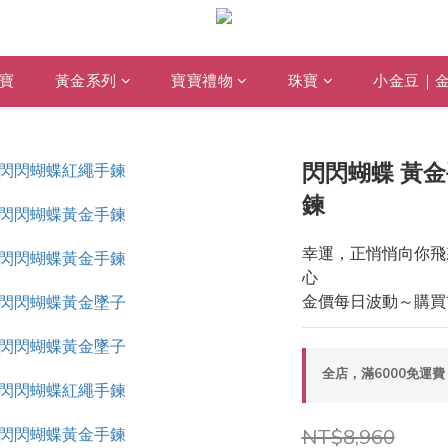
寶
黃金系列
寶寶禮物
珠寶
小金豆｜
閃閃蝴蝶 黃金
鍊
幸運，正悄悄向你飛
心
金價每日波動～購買
全店，滿6000免運費
NT$8,960