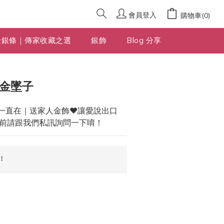
會員登入
購物車(0)
金銀條｜傳家收藏之選
銀飾
Blog 分享
立即購買
黃金墜子
一直在｜送家人金飾❤️讓愛說出口
前請跟我們私訊詢問一下唷！
！