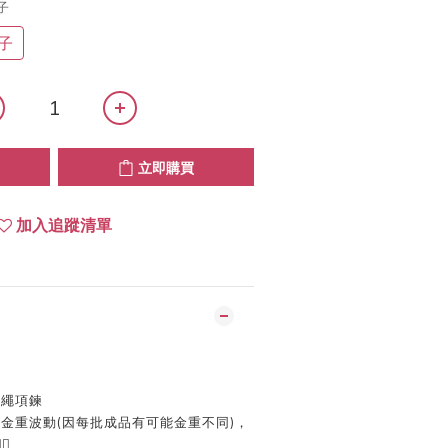
子
子
立即購買
加入追蹤清單
皮繩項鍊
及金重波動
(
因每批成品有可能金重不同
)
，
