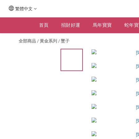
繁體中文
首頁
招財好運
馬年寶寶
蛇年寶
全部商品
/
黃金系列
/
墜子