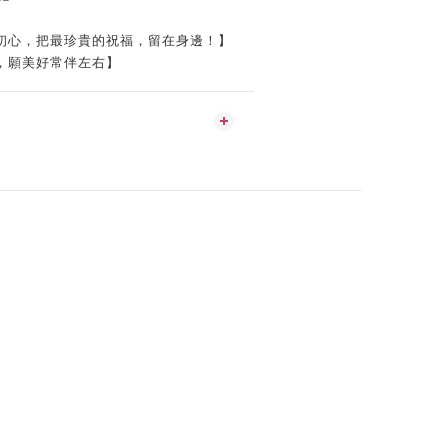
初心，把最珍貴的祝福，留在身邊！】
，願美好常伴左右】