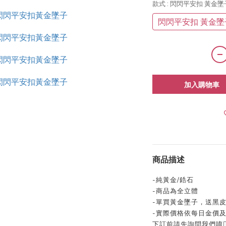
款式
: 閃閃平安扣 黃金墜
閃閃平安扣 黃金墜
加入購物車
商品描述
-
純黃金/鋯石
-
商品為全立體
-
單買黃金墜子，送黑
-
實際價格依每日金價
下訂前請先詢問我們唷👍