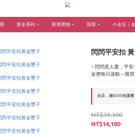
寶
黃金系列
寶寶禮物
珠寶
小金豆｜
閃閃平安扣 
✨閃閃惹人愛，平安
金價每日波動～購買
全店，滿6000免運費
NT$15,100
NT$14,100