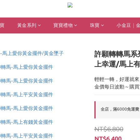
寶
黃金系列
寶寶禮物
珠寶
小金豆｜
許願轉轉馬系列
上幸運/馬上有
輕輕一轉，好運就來
金價每日波動～購買
全店，滿6000免運費
NT$6,800
NT$6,400