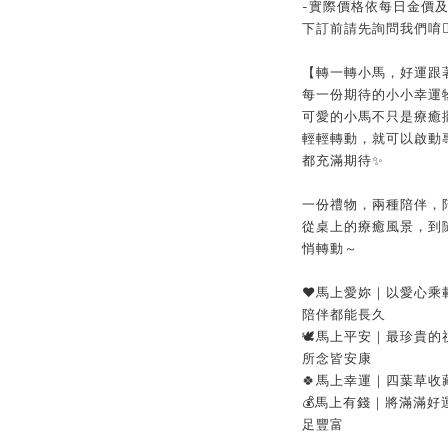
-
實際價格依每日金價
下訂前請先詢問我們唷👍
【轉一轉小馬，好運跟
每一份期待的小小幸運
可愛的小馬不只是療癒
輕輕轉動，就可以啟動
✨
都充滿期待
一份禮物，兩種陪伴，
從桌上的療癒風景，到
悄轉動～
❤️馬上愛妳｜以愛心
陪伴都能長久
🕊️馬上平安｜最珍貴
所念皆安康
🍀馬上幸運｜四葉草
💰馬上有錢｜將滿滿
足豐富