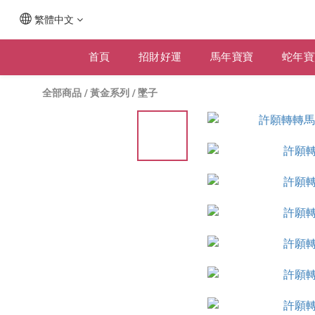
繁體中文
首頁
招財好運
馬年寶寶
蛇年寶
全部商品
/
黃金系列
/
墜子