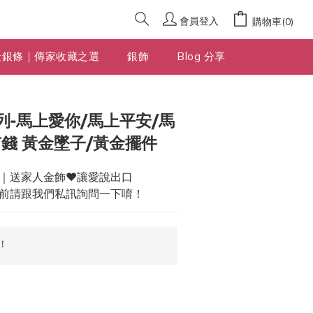
會員登入
購物車(0)
金銀條｜傳家收藏之選
銀飾
Blog 分享
立即購買
-馬上愛你/馬上平安/馬
錢 黃金墜子/黃金擺件
｜送家人金飾❤️讓愛說出口
前請跟我們私訊詢問一下唷！
！