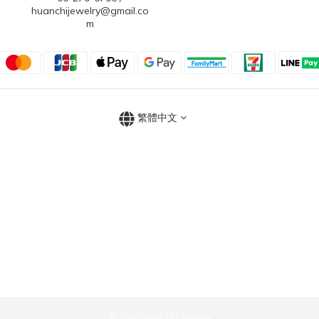
huanchijewelry@gmail.co
m
繁體中文
© 2026 Huan Chi Jewelry