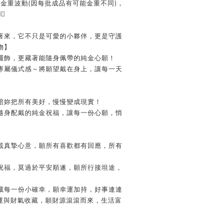
及金重波動
(
因每批成品有可能金重不同
)
，

著來，它不只是可愛的小夥伴，更是守護
物】
擺飾，更藏著能隨身佩帶的純金心願！
專屬儀式感～將願望戴在身上，讓每一天
陪妳把所有美好，慢慢變成現實！
隨身配戴的純金祝福，讓每一份心願，悄
乘載真摯心意，願所有喜歡都有回應，所有
的祝福，莫過於平安順遂，願所行接坦途，
收藏每一份小確幸，願幸運加持，好事連連
好運與財氣收藏，願財源滾滾而來，生活富