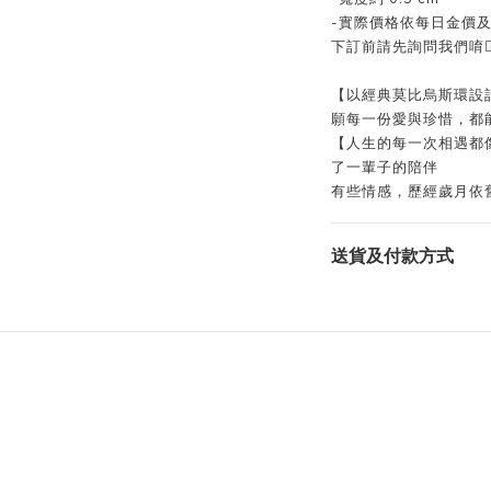
-
實際價格依每日金價
下訂前請先詢問我們唷👍
【以經典莫比烏斯環設
願每一份愛與珍惜，都
【人生的每一次相遇都
了一輩子的陪伴
有些情感，歷經歲月依
送貨及付款方式