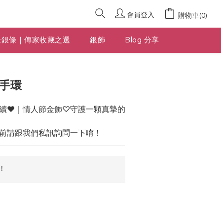
會員登入
購物車(0)
金銀條｜傳家收藏之選
銀飾
Blog 分享
立即購買
金手環
續❤️｜情人節金飾♡守護一顆真摯的
前請跟我們私訊詢問一下唷！
！