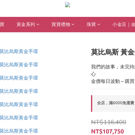
寶
黃金系列
寶寶禮物
珠寶
小金豆｜
莫比烏斯 黃
我們的故事，未完待
心
金價每日波動～購買
全店，滿6000免運費
NT$116,400
NT$107,750