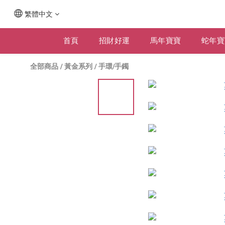
繁體中文
首頁
招財好運
馬年寶寶
蛇年寶
全部商品
/
黃金系列
/
手環/手鐲