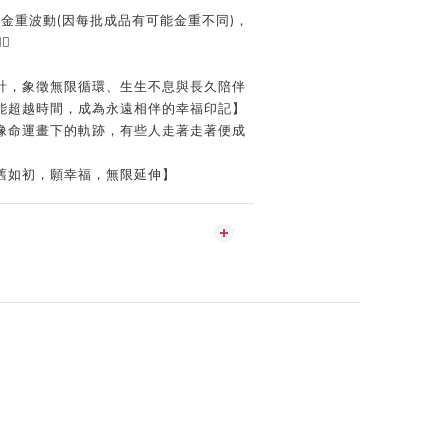
及金重波動
(
因每批成品有可能金重不同
)
，

計，象徵無限循環、生生不息與長久陪伴
能超越時間，成為永遠相伴的幸福印記】
像命運畫下的軌跡，有些人走著走著便成
舊如初，願幸福，無限延伸】