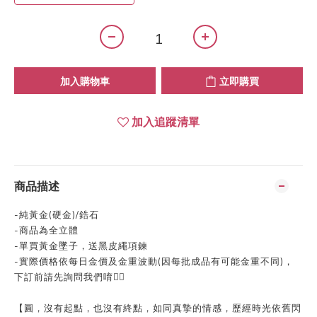
加入購物車
立即購買
加入追蹤清單
商品描述
-純黃金(硬金)/鋯石
-商品為全立體
-單買黃金墜子，送黑皮繩項鍊
-實際價格依每日金價及金重波動(因每批成品有可能金重不同)，
下訂前請先詢問我們唷👍🏻
【圓，沒有起點，也沒有終點，如同真摯的情感，歷經時光依舊閃