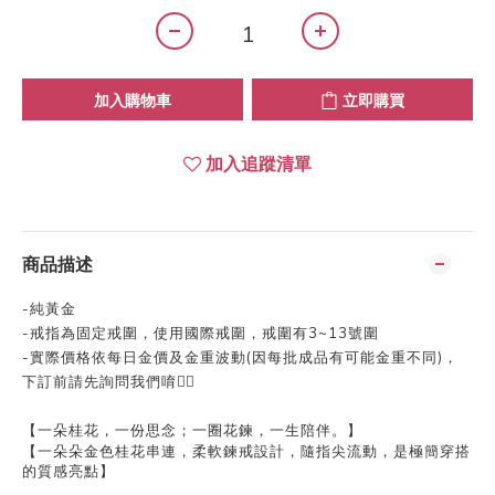
加入購物車
立即購買
加入追蹤清單
商品描述
-
純黃金
-
戒指為固定戒圍，使用國際戒圍，戒圍有3~13號圍
-
實際價格依每日金價及金重波動
(
因每批成品有可能金重不同
)
，
下訂前請先詢問我們唷👍🏻
【
一朵桂花，一份思念；
一圈花鍊，一生陪伴。】
【一朵朵金色桂花串連，柔軟鍊戒設計，隨指尖流動，是極簡穿搭
的質感亮點】