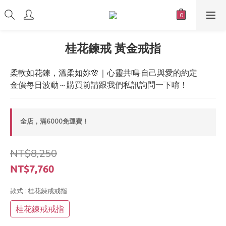
桂花鍊戒 黃金戒指
柔軟如花鍊，溫柔如妳🌸｜心靈共鳴·自己與愛的約定
金價每日波動～購買前請跟我們私訊詢問一下唷！
全店，滿6000免運費！
NT$8,250
NT$7,760
款式
: 桂花鍊戒戒指
桂花鍊戒戒指