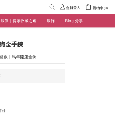
會員登入
購物車(0)
金銀條｜傳家收藏之選
銀飾
Blog 分享
立即購買
編織金手鍊
路跟｜馬年開運金飾
！
金手鍊