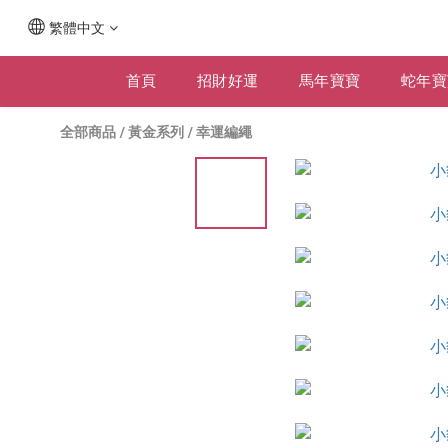
繁體中文
首頁
招財好運
馬年寶寶
蛇年寶
全部商品
/
黃金系列
/
幸運編繩