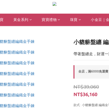
寶
黃金系列
寶寶禮物
珠寶
小金豆｜
小貔貅盤纏 
帶著盤纏走，財運一
全店，滿6000免運費
NT$39,060
NT$36,160
款式
: 小貔貅盤纏 編織