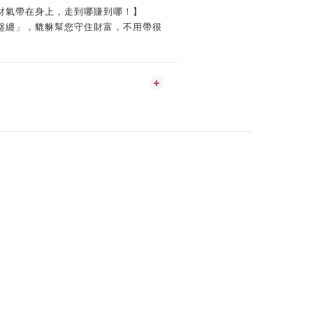
財氣帶在身上，走到哪賺到哪！】
盤纏」，貔貅幫您守住財富，不用帶很