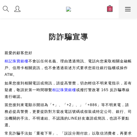
防詐騙宣導
親愛的顧客您好
桓記珠寶銀樓
不會以任何名義、理由透過簡訊、電話向您索取相關金融帳
戶、信用卡相關資訊，也不會透過前述方式要求您前往銀行臨櫃或操作
ATM。
如果您接到相關電話或簡訊，請提高警覺，切勿輕信不明來電指示，若有
桓記珠寶銀樓
疑慮，敬請於第一時間聯繫
或撥打警政署 165 反詐騙專線
進行確認。
當您接到來電顯示開頭為「+」、「+2」、」「+886」等不明來電，請
務必提高警覺，更要提防對方竄改電話號碼或假裝成特定公司、銀行、司
法機關的手法。不明連結、不認識的LINE好友邀請或簡訊，也請不要點
選。
常見詐騙手法如「重複下單」、「誤設分期付款」以取信消費者，再要求