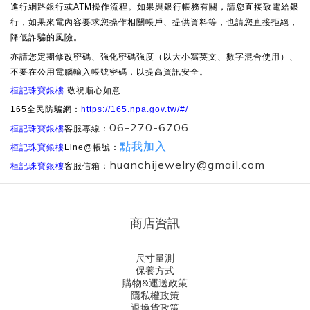
進行網路銀行或ATM操作流程。如果與銀行帳務有關，請您直接致電給銀
行，如果來電內容要求您操作相關帳戶、提供資料等，也請您直接拒絕，
降低詐騙的風險。
亦請您定期修改密碼、強化密碼強度（以大小寫英文、數字混合使用）、
不要在公用電腦輸入帳號密碼，以提高資訊安全。
桓記珠寶銀樓
敬祝順心如意
165全民防騙網：
https://165.npa.gov.tw/#/
06-270-6706
桓記珠寶銀樓
客服專線：
點我加入
桓記珠寶銀樓
Line@帳號：
huanchijewelry@gmail.com
桓記珠寶銀樓
客服信箱：
商店資訊
尺寸量測
保養方式
購物&運送政策
隱私權政策
退換貨政策