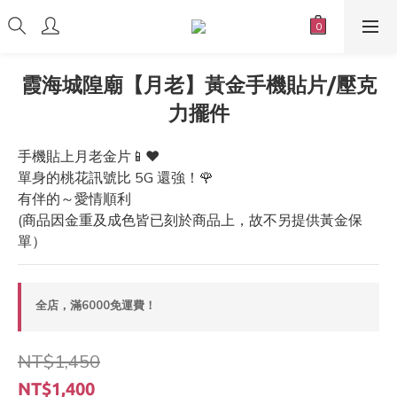
霞海城隍廟【月老】黃金手機貼片/壓克
力擺件
手機貼上月老金片📱❤️
單身的桃花訊號比 5G 還強！🌹
有伴的～愛情順利
(商品因金重及成色皆已刻於商品上，故不另提供黃金保
單）
全店，滿6000免運費！
NT$1,450
NT$1,400