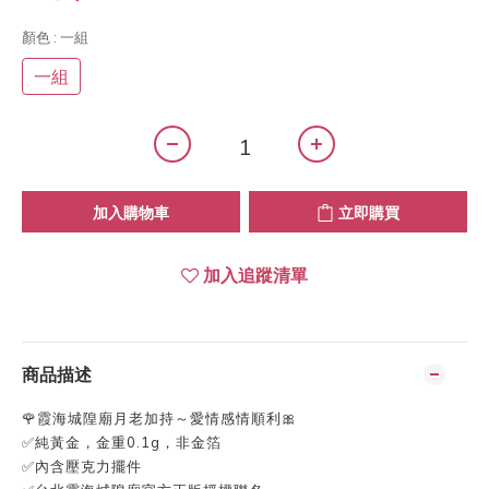
顏色
: 一組
一組
加入購物車
立即購買
加入追蹤清單
商品描述
🌹霞海城隍廟月老加持～愛情感情順利🎀
✅純黃金，金重0.1g，非金箔
✅內含壓克力擺件