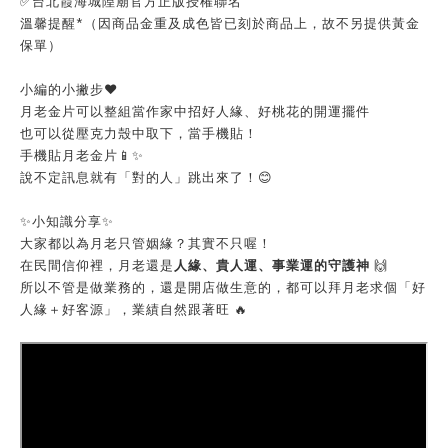
台北霞海城隍廟官方
✅
正版授權聯名
溫馨提醒*（因商品金重及成色皆已刻於商品上，故不另提供黃金
保單）
小編的小撇步❤️
月老金片可以整組當作家中招好人緣、好桃花的開運擺件
也可以從壓克力殼中取下，當手機貼！
手機貼月老金片📱✨
說不定訊息就有「對的人」跳出來了！😊
✨小知識分享✨
大家都以為月老只管姻緣？其實不只喔！
在民間信仰裡，月老還是
人緣、貴人運、事業運的守護神
🙌
所以不管是做業務的，還是開店做生意的，都可以拜月老求個「好
人緣＋好客源」，業績自然跟著旺 🔥