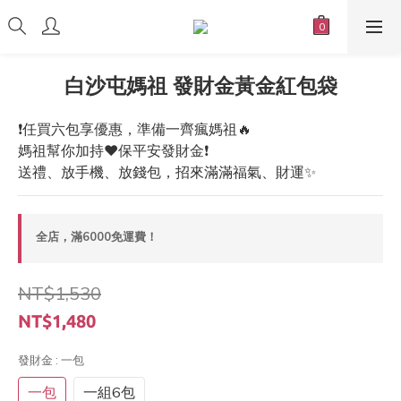
白沙屯媽祖 發財金黃金紅包袋
❗️任買六包享優惠，準備一齊瘋媽祖🔥
媽祖幫你加持❤️保平安發財金❗️
送禮、放手機、放錢包，招來滿滿福氣、財運✨
全店，滿6000免運費！
NT$1,530
NT$1,480
發財金
: 一包
一包
一組6包