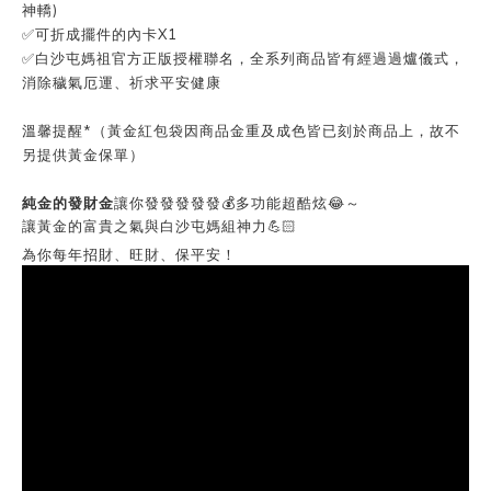
神轎)
✅可折成擺件的內卡X1
✅白沙屯媽祖官方正版授權聯名，全系列商品皆有經過過爐儀式，
消除穢氣厄運、祈求平安健康
溫馨提醒*（黃金紅包袋因商品金重及成色皆已刻於商品上，故不
另提供黃金保單）
純金的發財金
讓你發發發發發💰多功能超酷炫😂～
讓黃金的富貴之氣與白沙屯媽組神力💪🏻
為你每年招財、旺財、保平安！