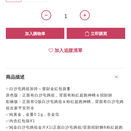
加入購物車
立即購買
加入追蹤清單
商品描述
✨白沙屯媽祖加持～發財金紅包袋🧧
原色版：正面有白沙屯媽祖，背面有粉紅超跑神轎＆招財師
彩繪版：正面有Q版白沙屯媽祖＆粉紅超跑神轎，背面有白沙屯媽
祖合家平安符令
✅純黃金，金重0.1g，非金箔
✅內含紅包袋X1
✅純金白沙屯媽祖金片X1(正面白沙屯媽祖/背面招財獅&粉紅超跑