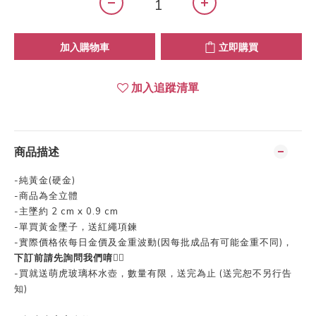
加入購物車
立即購買
加入追蹤清單
商品描述
-純黃金(硬金)
-商品為全立體
-主墜約 2 cm x 0.9 cm
-單買黃金墜子，送紅繩項鍊
-實際價格依每日金價及金重波動(因每批成品有可能金重不同)，
下訂前請先詢問我們唷
👍🏻
-買就送萌虎玻璃杯水壺，數量有限，送完為止 (送完恕不另行告
知)