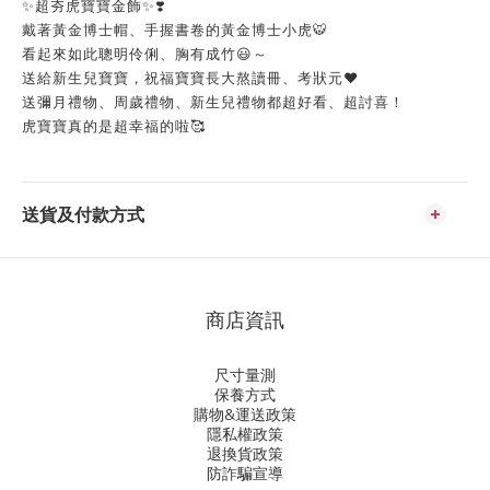
✨超夯虎寶寶金飾✨❣️
戴著黃金博士帽、手握書卷的黃金博士小虎🐯
看起來如此聰明伶俐、胸有成竹😃～
送給新生兒寶寶，祝福寶寶長大熬讀冊、考狀元❤️
送彌月禮物、周歲禮物、新生兒禮物都超好看、超討喜！
虎寶寶真的是超幸福的啦🥰
送貨及付款方式
商店資訊
尺寸量測
保養方式
購物&運送政策
隱私權政策
退換貨政策
防詐騙宣導