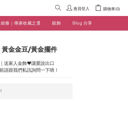
會員登入
購物車(0)
金銀條｜傳家收藏之選
銀飾
Blog 分享
立即購買
 黃金金豆/黃金擺件
｜送家人金飾❤️讓愛說出口
前請跟我們私訊詢問一下唷！
！