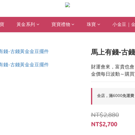
寶
黃金系列
寶寶禮物
珠寶
小金豆｜
馬上有錢-古錢
財運會來，富貴也會
金價每日波動～購買
全店，滿6000免運費
NT$2,880
NT$2,700