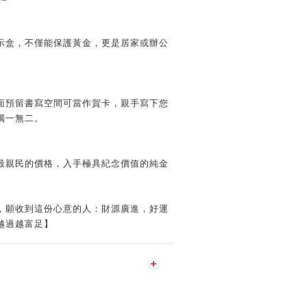
示盒，不僅能保護黃金，更是居家或辦公
面預留書寫空間可當作賀卡，親手寫下您
獨一無二。
最親民的價格，入手極具紀念價值的純金
，願收到這份心意的人：財源廣進，好運
越過越富足】