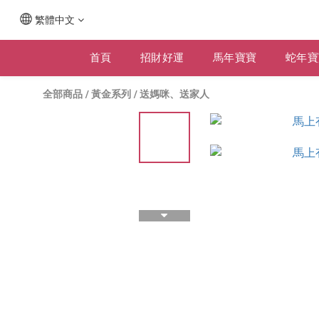
繁體中文
首頁
招財好運
馬年寶寶
蛇年寶
全部商品
/
黃金系列
/
送媽咪、送家人