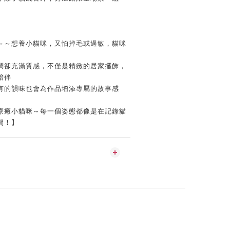
。
～～想養小貓咪，又怕掉毛或過敏，貓咪
】
調卻充滿質感，不僅是精緻的居家擺飾，
陪伴
有的韻味也會為作品增添專屬的故事感
療癒小貓咪～每一個姿態都像是在記錄貓
間！】