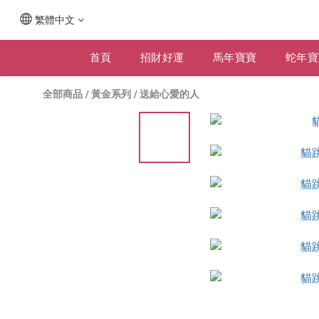
繁體中文
首頁
招財好運
馬年寶寶
蛇年寶
全部商品
/
黃金系列
/
送給心愛的人