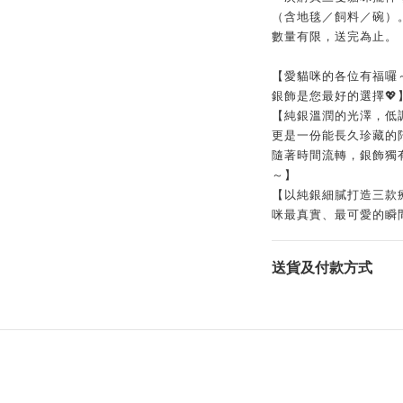
（含地毯／飼料／碗）
數量有限，送完為止。
【愛貓咪的各位有福囉
銀飾是您最好的選擇💖
【純銀溫潤的光澤，低
更是一份能長久珍藏的
隨著時間流轉，銀飾獨
～】
【以純銀細膩打造三款
咪最真實、最可愛的瞬
送貨及付款方式