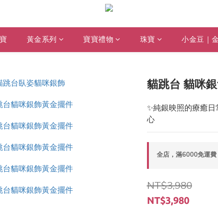
寶
黃金系列
寶寶禮物
珠寶
小金豆｜
貓跳台 貓咪銀
✨純銀映照的療癒日
心
全店，滿6000免運費
NT$3,980
NT$3,980