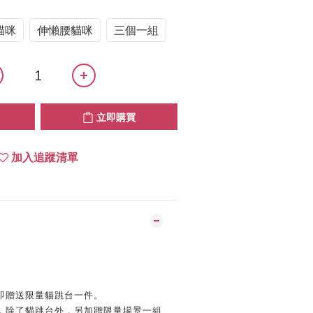
貓咪
伸懶腰貓咪
三個一組
立即購買
加入追蹤清單
即贈送限量貓跳台一件。
，除了貓跳台外，另加蹭限量場景一組