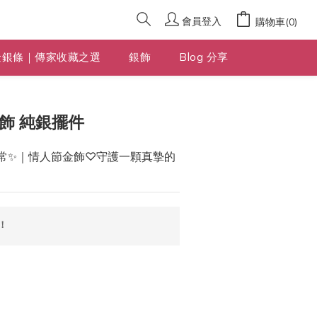
會員登入
購物車(0)
金銀條｜傳家收藏之選
銀飾
Blog 分享
立即購買
飾 純銀擺件
常✨｜情人節金飾♡守護一顆真摯的
！