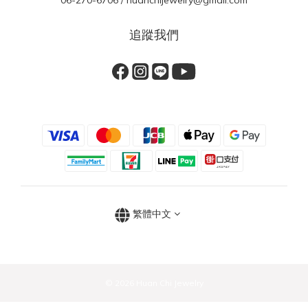
06-270-6706 / huanchijewelry@gmail.com
追蹤我們
繁體中文
© 2026 Huan Chi Jewelry