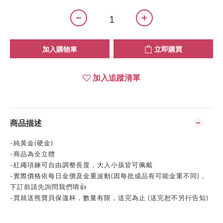
加入購物車
立即購買
加入追蹤清單
商品描述
-純黃金(硬金)
-商品為全立體
-紅繩項鍊可自由調整長度，大人小孩皆可佩戴
-實際價格依每日金價及金重波動(因每批成品有可能金重不同)，
下訂前請先詢問我們唷👍
-買就送熊寶貝保溫杯，數量有限，送完為止 (送完恕不另行告知)