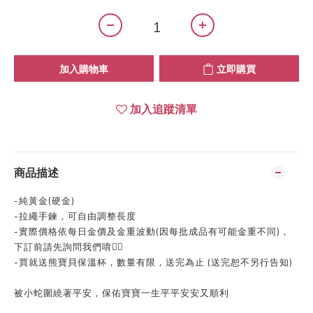
加入購物車
立即購買
加入追蹤清單
商品描述
-純黃金(硬金)
-拉繩手鍊，可自由調整長度
-實際價格依每日金價及金重波動(因每批成品有可能金重不同)，
下訂前請先詢問我們唷👍🏻
-買就送熊寶貝保溫杯，數量有限，送完為止 (送完恕不另行告知)
被小蛇圍繞著平安，保佑寶寶一生平平安安又順利