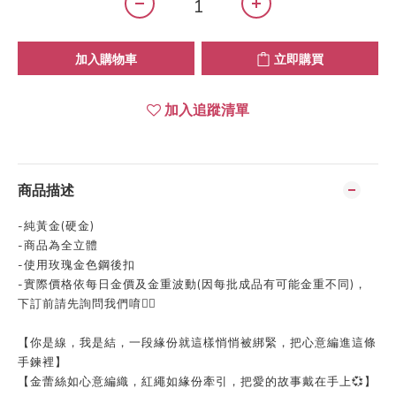
加入購物車
立即購買
加入追蹤清單
商品描述
-純黃金(硬金)
-商品為全立體
-使用玫瑰金色鋼後扣
-實際價格依每日金價及金重波動(因每批成品有可能金重不同)，
下訂前請先詢問我們唷👍🏻
【你是線，我是結，一段緣份就這樣悄悄被綁緊，把心意編進這條
手鍊裡】
【金蕾絲如心意編織，紅繩如緣份牽引，把愛的故事戴在手上💞】