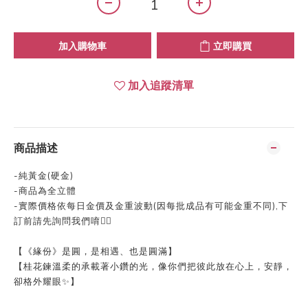
加入購物車
立即購買
加入追蹤清單
商品描述
-純黃金(硬金)
-商品為全立體
-實際價格依每日金價及金重波動(因每批成品有可能金重不同),下
訂前請先詢問我們唷👍🏻
【《緣份》是圓，是相遇、也是圓滿】
【桂花鍊溫柔的承載著小鑽的光，像你們把彼此放在心上，安靜，
卻格外耀眼✨】