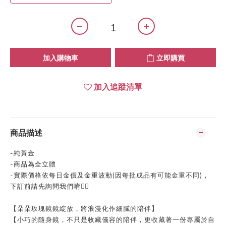
加入購物車
立即購買
加入追蹤清單
商品描述
-
純黃金
-
商品為全立體
-
實際價格依每日金價及金重波動
(
因每批成品有可能金重不同
)
，
下訂前請先詢問我們唷👍🏻
【朵朵玫瑰鏡鏡綻放，將浪漫化作細膩的陪伴】
【小巧的隨身鏡，不只是收藏儀容的陪伴，更收藏著一份專屬於自