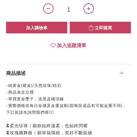
加入購物車
立即購買
加入追蹤清單
商品描述
-
純黃金(硬金)/天然珍珠/鋯石
-
商品為全立體
-
單買黃金墜子，送黑皮繩項鍊
-
實際價格依每日金價及金重波動
(
因每批成品有可能金重不同
)
，
下訂前請先詢問我們唷👍🏻
🎗️柔光珍珠｜願妳始終溫柔，也始終閃耀
🎗️玫瑰圓舞曲｜願幸福環繞，美好不斷延續