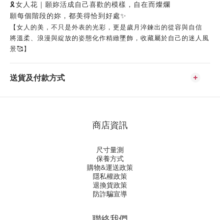
🎗️女人花｜願妳活成自己喜歡的模樣，自在而燦爛
願每個階段的妳，都美得恰到好處✨
【女人的美，不只是外表的光彩，更是歲月淬鍊出的從容與自信
將溫柔、浪漫與綻放的姿態化作精緻墜飾，收藏屬於自己的迷人風
景🥰】
送貨及付款方式
商店資訊
尺寸量測
保養方式
購物&運送政策
隱私權政策
退換貨政策
防詐騙宣導
聯絡我們