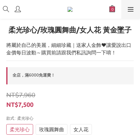
柔光珍心/玫瑰圓舞曲/女人花 黃金墜子
將屬於自己的美麗，細細珍藏｜送家人金飾❤️讓愛說出口
金價每日波動～購買前請跟我們私訊詢問一下唷！
全店，滿6000免運費！
NT$7,960
NT$7,500
款式
: 柔光珍心
柔光珍心
玫瑰圓舞曲
女人花