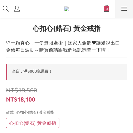
心扣心(鋯石) 黃金戒指
🤍一顆真心，一份無限牽掛｜送家人金飾❤️讓愛說出口
金價每日波動～購買前請跟我們私訊詢問一下唷！
全店，滿6000免運費！
NT$19,560
NT$18,100
款式
: 心扣心(鋯石) 黃金戒指
心扣心(鋯石) 黃金戒指