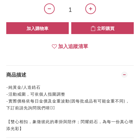
加入購物車
立即購買
加入追蹤清單
商品描述
-
純黃金/人造鋯石
-
活動戒圍，可依個人指圍調整
-
實際價格依每日金價及金重波動
(
因每批成品有可能金重不同
)
，
下訂前請先詢問我們唷👍🏻
【雙心相扣，象徵彼此的牽掛與陪伴；閃耀鋯石，為每一份真心增
添光彩】