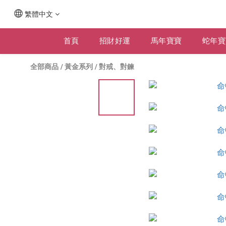
繁體中文
首頁
招財好運
馬年寶寶
蛇年寶
全部商品
/
黃金系列
/
對戒、對鍊