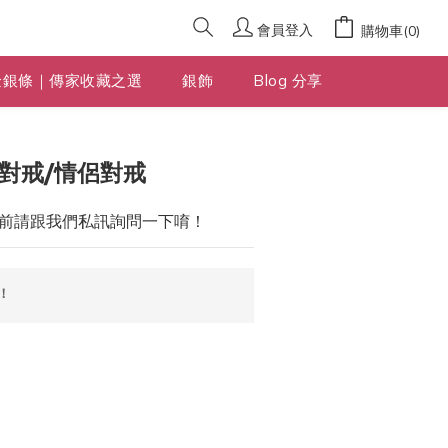
會員登入
購物車(0)
金銀條｜傳家收藏之選
銀飾
Blog 分享
立即購買
對戒/情侶對戒
前請跟我們私訊詢問一下唷！
！