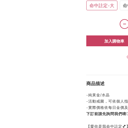
命中註定-大
命
加入購物車
商品描述
-純黃金/水晶
-活動戒圍，可依個人
-實際價格依每日金價及
下訂前請先詢問我們唷👍
【愛你是我命中註定💕