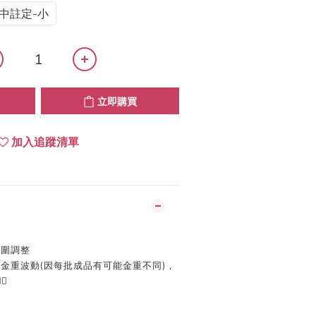
中註定-小
立即購買
加入追蹤清單
指圍調整
金重波動(因每批成品有可能金重不同)，

】