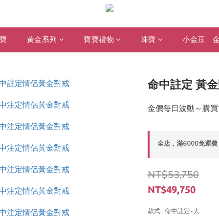
寶
黃金系列
寶寶禮物
珠寶
小金豆｜
命中註定 黃金
金價每日波動～購買
全店，滿6000免運費
NT$53,750
NT$49,750
款式
: 命中註定-大