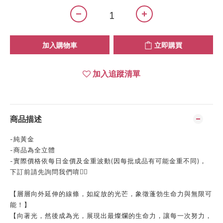
加入購物車
立即購買
加入追蹤清單
商品描述
-
純黃金
-
商品為全立體
-
實際價格依每日金價及金重波動
(
因每批成品有可能金重不同
)
，
下訂前請先詢問我們唷👍🏻
【層層向外延伸的線條，如綻放的光芒，象徵蓬勃生命力與無限可
能！】
【向著光，然後成為光，展現出最燦爛的生命力，讓每一次努力，