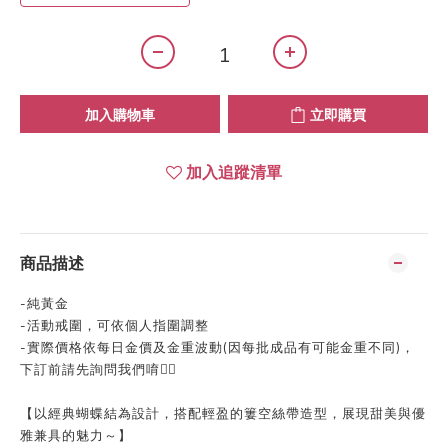
加入購物車
立即購買
加入追蹤清單
商品描述
-
純黃金
-
活動戒圍，可依個人指圍調整
-
實際價格依每日金價及金重波動
(
因每批成品有可能金重不同
)
，
下訂前請先詢問我們唷👍🏻
【以經典蝴蝶結為設計，搭配輕盈的簍空絲帶造型，展現甜美與優
雅兼具的魅力～】